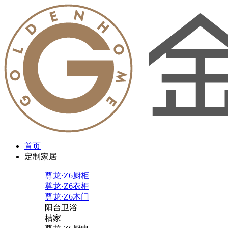
首页
定制家居
尊龙·Z6厨柜
尊龙·Z6衣柜
尊龙·Z6木门
阳台卫浴
桔家