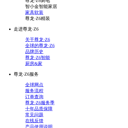
尊龙·Z6厨电
智小金智能家居
家具软装
尊龙·Z6精装
走进尊龙·Z6
关于尊龙·Z6
全球的尊龙·Z6
品牌历史
尊龙·Z6智能
厨房&家
尊龙·Z6服务
全球网点
服务流程
订单查询
尊龙·Z6服务季
十年品质保障
常见问题
在线反馈
产品使用说明