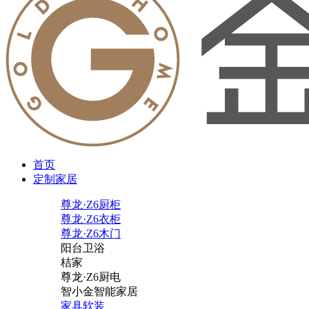
首页
定制家居
尊龙·Z6厨柜
尊龙·Z6衣柜
尊龙·Z6木门
阳台卫浴
桔家
尊龙·Z6厨电
智小金智能家居
家具软装